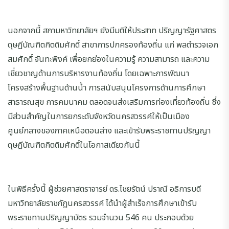
นอกจากนี้ สภามหาวิทยาลัยฯ ยังมีมติให้ประสาท ปริญญารัฐศาสตร
ดุษฎีบัณฑิตกิตติมศักดิ์ สาขาการปกครองท้องถิ่น แก่ พลตำรวจเอก
สมศักดิ์ จันทะพิงค์ เพื่อยกย่องในความรู้ ความสามารถ และความ
เชี่ยวชาญด้านการบริหารงานท้องถิ่น โดยเฉพาะการพัฒนา
โครงสร้างพื้นฐานด้านน้ำ การสนับสนุนโครงการด้านการศึกษา
สาธารณสุข การคมนาคม ตลอดจนส่งเสริมการท่องเที่ยวท้องถิ่น ซึ่ง
มีส่วนสำคัญในการยกระดับจังหวัดนครสวรรค์ให้เป็นเมือง
ศูนย์กลางของภาคเหนือตอนล่าง และเข้ารับพระราชทานปริญญา
ดุษฎีบัณฑิตกิตติมศักดิ์ในโอกาสเดียวกันนี้
ในพิธีครั้งนี้ ผู้ช่วยศาสตราจารย์ ดร.ไชยรัตน์ ปราณี อธิการบดี
มหาวิทยาลัยราชภัฏนครสวรรค์ ได้นำผู้สำเร็จการศึกษาเข้ารับ
พระราชทานปริญญาบัตร รวมจำนวน 546 คน ประกอบด้วย