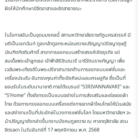
รวมถึงการสืบสานโครงการอันเนื่องมาจากพระราชดำริ ด้วยการปลูก
ฝังให้นักศึกษามีจิตอาสาและจิตสาธารณะ
ในโอกาสอันเป็นอุดมมงคลนี้ สภามหาวิทยาลัยราชภัฏนครสวรรค์ มี
มติเป็นเอกฉันท์ ทูลเกล้าทูลกระหม่อมถวายปริญญาปรัชญาดุษฎี
บัณฑิตกิตติมศักดิ์ สาขาการออกแบบสร้างสรรค์เชิงธุรกิจ แด่
สมเด็จพระเจ้าลูกเธอ เจ้าฟ้าสิริวัณณวรี นารีรัตนราชกัญญา เพื่อ
เฉลิมพระเกียรติในพระปรีชาสามารถด้านการออกแบบแฟชั่นและ
เครื่องประดับ อันทรงคุณค่าทั้งเชิงศิลปะและเศรษฐกิจ ซึ่งเป็นที่
ยอมรับในระดับนานาชาติ ภายใต้แบรนด์ “SIRIVANNAVARI” และ
“S’Home” ทั้งยังทรงเป็นแบบอย่างในการส่งเสริมและต่อยอดผ้า
ไทย ด้วยการทรงออกแบบเครื่องแต่งกายจากผ้าไหมไทยให้ร่วมสมัย
และสง่างามเป็นที่ประจักษ์ในวงการแฟชั่นโลก โดยมหาวิทยาลัยฯ จะ
นำปริญญาดังกล่าวขึ้นกราบบังคมทูลถวาย ณ ศาลาดุสิดาลัย สวน
จิตรลดา ในวันจันทร์ที่ 17 พฤศจิกายน พ.ศ. 2568