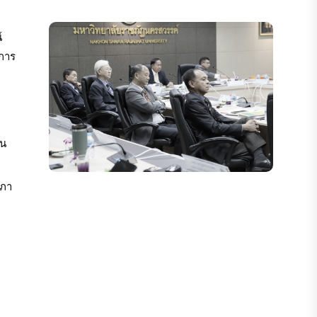
์
ีการ
้น
สภา