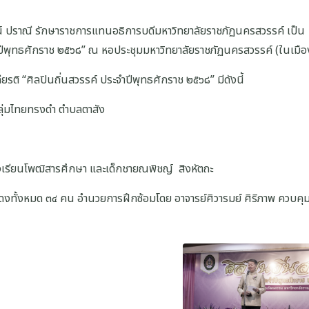
รัตน์ ปราณี รักษาราชการแทนอธิการบดีมหาวิทยาลัยราชภัฏนครสวรรค์ เป็น
จำปีพุทธศักราช ๒๕๖๘” ณ หอประชุมมหาวิทยาลัยราชภัฏนครสวรรค์ (ในเมือ
กียรติ “ศิลปินถิ่นสวรรค์ ประจำปีพุทธศักราช ๒๕๖๘” มีดังนี้
กลุ่มไทยทรงดำ ตำบลตาสัง
งเรียนโพฒิสารศึกษา และเด็กชายณพิชญ์ สิงหัตถะ
แสดงทั้งหมด ๓๔ คน อำนวยการฝึกซ้อมโดย อาจารย์ศิวารมย์ ศิริภาพ ควบคุ