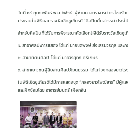
วันที่ ๑๙ กุมภาพันธ์ พ.ศ. ๒๕๖๘ ผู้ช่วยศาสตราจารย์ ดร.ไชย
ประธานในพิธีมอบรางวัลเชิดชูเกียรติ “ศิลปินถิ่นสวรรค์ ประ
สำหรับศิลปินที่ได้รับการพิจารณาคัดเลือกให้ได้รับรางวัลเชิดชูเ
๑. สาขาศิลปะการแสดง ได้แก่ นายชิดพงษ์ ส่งเสริมวรกุล และ
๒. สาขาทัศนศิลป์ ได้แก่ นายวีรยุทธ ศรีเกษร
๓. สาขาเยาวชนผู้สืบสานศิลปวัฒนธรรม ได้แก่ วงกลองยาวโร
ในพิธีเชิดชูเกียรติได้มีการแสดงชุด “กลองยาวโพฒิสาร” มีผู้
และฝึกซ้อมโดย อาจารย์มนตรี เผือกจีน