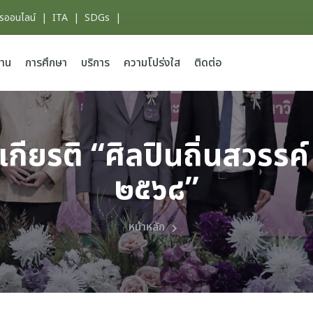
ารออนไลน์
|
ITA
|
SDGs
|
าน
การศึกษา
บริการ
ความโปร่งใส
ติดต่อ
ูเกียรติ “ศิลปินถิ่นสวรรค
๒๕๖๘”
หน้าหลัก