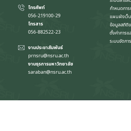
ระบบสารส
โทรศัพท์
กำหนดการป
056-219100-29
แผนผังเว็บ
โทรสาร
ข้อมูลสถิติ
056-882522-23
ตั้งค่าการ
ระบบจัดการข
งานประชาสัมพันธ์
prnsru@nsru.ac.th
งานธุรการมหาวิทยาลัย
saraban@nsru.ac.th
Copyright © 2024-2024 NSRU, ARITC. All Right Reserved. | 