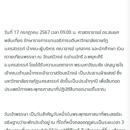
วันที่ 17 กรกฎาคม 2567 เวลา 09.00 น. ศาสตราจารย์ ดร.สมยศ
พลับเที่ยง รักษาราชการแทนอธิการบดีมหาวิทยาลัยราชภัฏ
นครสวรรค์ นำคณะผู้บริหาร คณาจารย์ บุคลากร และนักศึกษา ร่วม
ถวายเทียนพรรษา ณ วัดมณีวงษ์ ต.ย่านมัทรี อ.พยุหะคีรี
จ.นครสวรรค์ โดยได้รับความเมตตาจาก พระมหาวัฒนชัย ปญฺญาธโร
เจ้าคณะตำบลน้ำทรงเจ้าอาวาสวัดมณีวงษ์ เป็นประธานฝ่ายสงฆ์ ซึ่ง
มหาวิทยาลัยราชภัฏนครสวรรค์ จัดขึ้นเป็นประจำทุกปี เพื่อสืบทอด
ประเพณีทางพระพุทธศาสนาที่ปฏิบัติสืบทอดมาแต่โบราณ
วันเข้าพรรษา เป็นวันสำคัญวันหนึ่งในพระพุทธศาสนาที่พระสงฆ์จะ
อธิษฐานว่าจะพักประจำอยู่ ณ ที่ใดที่หนึ่งตลอดฤดูฝนเป็นระยะเวลา 3