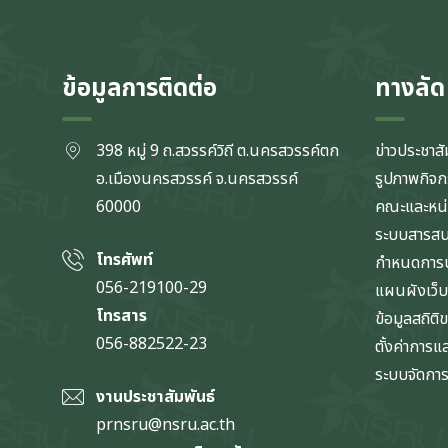
ข้อมูลการติดต่อ
ทางลัด
398 หมู่ 9 ถ.สวรรค์วิถี ต.นครสวรรค์ตก
ข่าวประชาสั
อ.เมืองนครสวรรค์ จ.นครสวรรค์
รูปภาพกิจ
60000
คณะและหน
ระบบสารส
โทรศัพท์
กำหนดการป
056-219100-29
แผนผังเว็บ
โทรสาร
ข้อมูลสถิติ
056-882522-23
ตั้งค่าการ
ระบบจัดการข
งานประชาสัมพันธ์
prnsru@nsru.ac.th