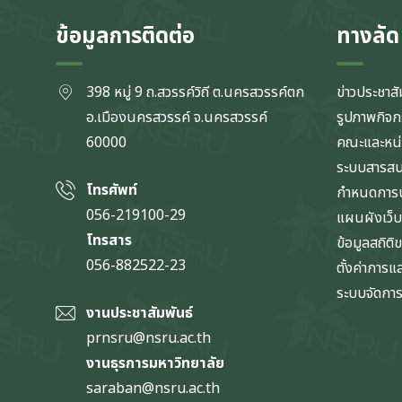
ข้อมูลการติดต่อ
ทางลัด
398 หมู่ 9 ถ.สวรรค์วิถี ต.นครสวรรค์ตก
ข่าวประชาสั
อ.เมืองนครสวรรค์ จ.นครสวรรค์
รูปภาพกิจ
60000
คณะและหน
ระบบสารส
โทรศัพท์
กำหนดการป
056-219100-29
แผนผังเว็บ
โทรสาร
ข้อมูลสถิติ
056-882522-23
ตั้งค่าการ
ระบบจัดการข
งานประชาสัมพันธ์
prnsru@nsru.ac.th
งานธุรการมหาวิทยาลัย
saraban@nsru.ac.th