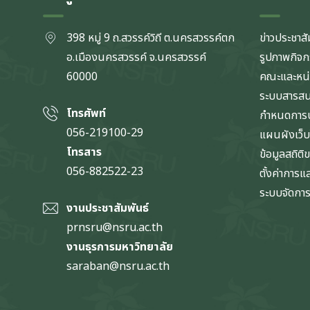
398 หมู่ 9 ถ.สวรรค์วิถี ต.นครสวรรค์ตก
ข่าวประชาสั
อ.เมืองนครสวรรค์ จ.นครสวรรค์
รูปภาพกิจ
60000
คณะและหน
ระบบสารส
โทรศัพท์
กำหนดการป
056-219100-29
แผนผังเว็บ
โทรสาร
ข้อมูลสถิติ
056-882522-23
ตั้งค่าการ
ระบบจัดการข
งานประชาสัมพันธ์
prnsru@nsru.ac.th
งานธุรการมหาวิทยาลัย
saraban@nsru.ac.th