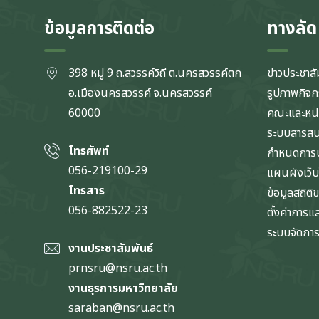
ข้อมูลการติดต่อ
ทางลัด
398 หมู่ 9 ถ.สวรรค์วิถี ต.นครสวรรค์ตก
ข่าวประชาสั
อ.เมืองนครสวรรค์ จ.นครสวรรค์
รูปภาพกิจ
60000
คณะและหน
ระบบสารส
โทรศัพท์
กำหนดการป
056-219100-29
แผนผังเว็บ
โทรสาร
ข้อมูลสถิติ
056-882522-23
ตั้งค่าการ
ระบบจัดการข
งานประชาสัมพันธ์
prnsru@nsru.ac.th
งานธุรการมหาวิทยาลัย
saraban@nsru.ac.th