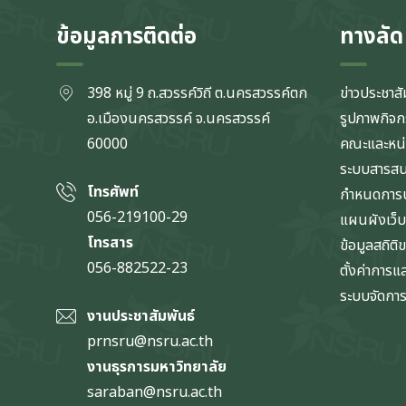
ข้อมูลการติดต่อ
ทางลัด
398 หมู่ 9 ถ.สวรรค์วิถี ต.นครสวรรค์ตก
ข่าวประชาสั
อ.เมืองนครสวรรค์ จ.นครสวรรค์
รูปภาพกิจ
60000
คณะและหน
ระบบสารส
โทรศัพท์
กำหนดการป
056-219100-29
แผนผังเว็บ
โทรสาร
ข้อมูลสถิติ
056-882522-23
ตั้งค่าการ
ระบบจัดการข
งานประชาสัมพันธ์
prnsru@nsru.ac.th
งานธุรการมหาวิทยาลัย
saraban@nsru.ac.th