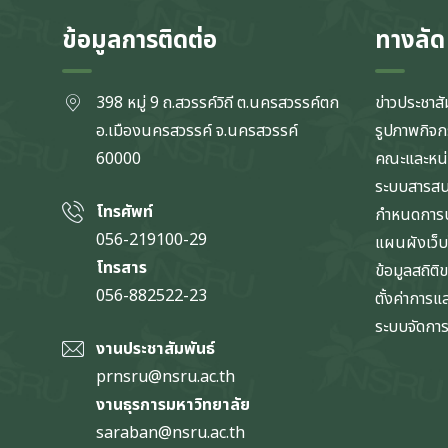
ข้อมูลการติดต่อ
ทางลัด
398 หมู่ 9 ถ.สวรรค์วิถี ต.นครสวรรค์ตก
ข่าวประชาสั
อ.เมืองนครสวรรค์ จ.นครสวรรค์
รูปภาพกิจ
60000
คณะและหน
ระบบสารส
โทรศัพท์
กำหนดการป
056-219100-29
แผนผังเว็บ
โทรสาร
ข้อมูลสถิติ
056-882522-23
ตั้งค่าการ
ระบบจัดการข
งานประชาสัมพันธ์
prnsru@nsru.ac.th
งานธุรการมหาวิทยาลัย
saraban@nsru.ac.th