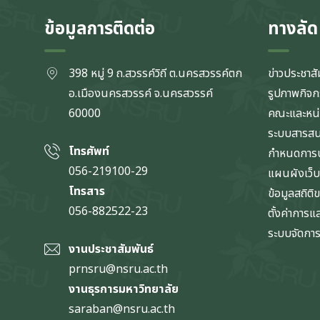
ข้อมูลการติดต่อ
ทางลัด
398 หมู่ 9 ถ.สวรรค์วิถี ต.นครสวรรค์ตก
ข่าวประชาสั
อ.เมืองนครสวรรค์ จ.นครสวรรค์
รูปภาพกิจ
60000
คณะและหน
ระบบสารส
โทรศัพท์
กำหนดการป
056-219100-29
แผนผังเว็บ
โทรสาร
ข้อมูลสถิติ
056-882522-23
ตั้งค่าการ
ระบบจัดการข
งานประชาสัมพันธ์
prnsru@nsru.ac.th
งานธุรการมหาวิทยาลัย
saraban@nsru.ac.th