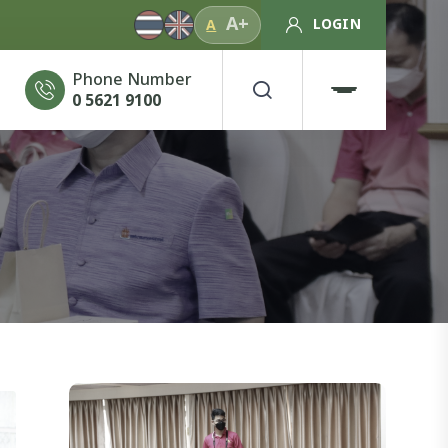
A+
LOGIN
A
Phone Number
0 5621 9100