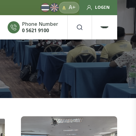
A+
LOGIN
A
Phone Number
0 5621 9100