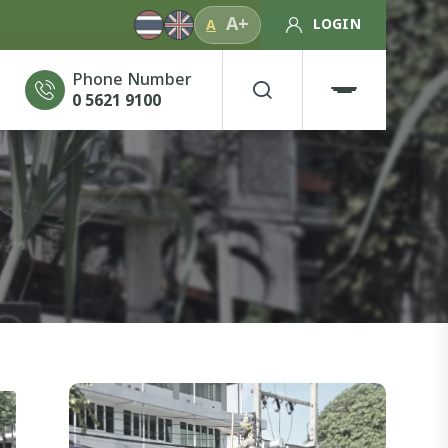
A+
LOGIN
A
Phone Number
0 5621 9100