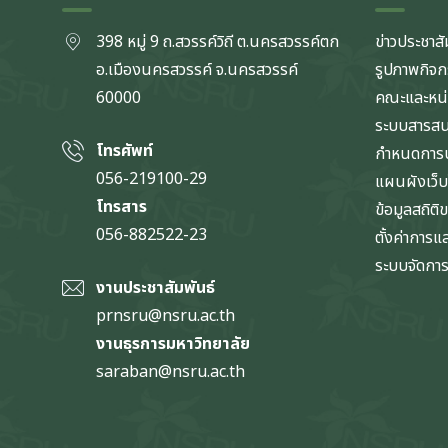
398 หมู่ 9 ถ.สวรรค์วิถี ต.นครสวรรค์ตก
ข่าวประชาสั
อ.เมืองนครสวรรค์ จ.นครสวรรค์
รูปภาพกิจ
60000
คณะและหน
ระบบสารส
โทรศัพท์
กำหนดการป
056-219100-29
แผนผังเว็บ
โทรสาร
ข้อมูลสถิติ
056-882522-23
ตั้งค่าการ
ระบบจัดการข
งานประชาสัมพันธ์
prnsru@nsru.ac.th
งานธุรการมหาวิทยาลัย
saraban@nsru.ac.th