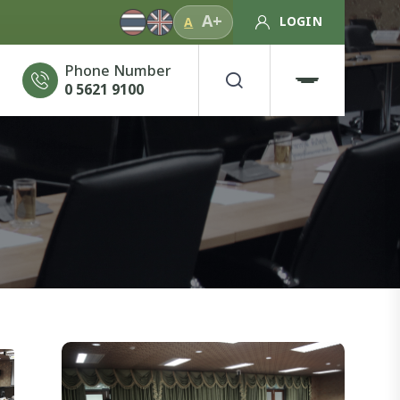
A+
LOGIN
A
Phone Number
0 5621 9100