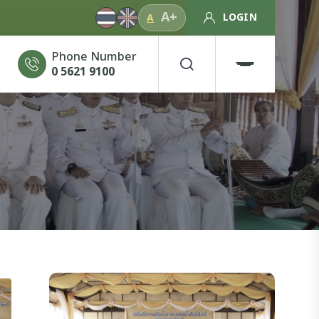
A+
LOGIN
A
Phone Number
0 5621 9100