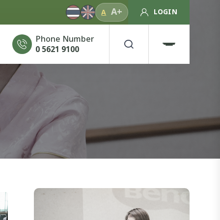
A+
LOGIN
A
Phone Number
0 5621 9100