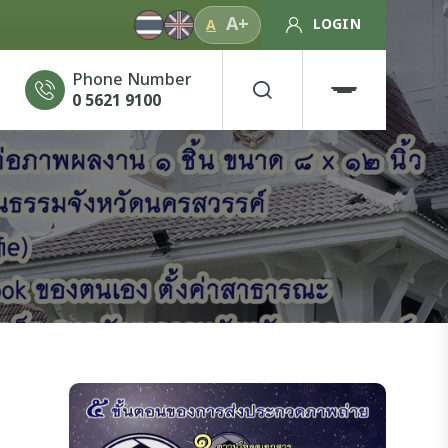
A+
LOGIN
A
Phone Number
0 5621 9100