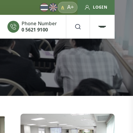
A+
LOGIN
A
Phone Number
0 5621 9100