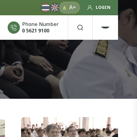
A+
LOGIN
A
Phone Number
0 5621 9100