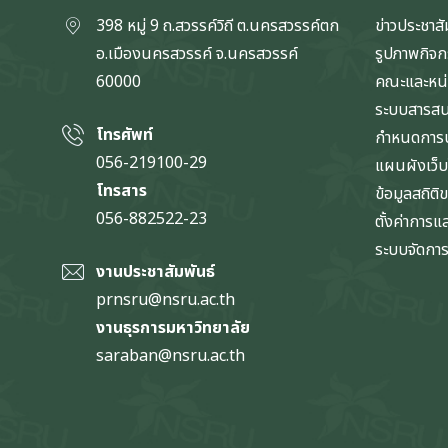
398 หมู่ 9 ถ.สวรรค์วิถี ต.นครสวรรค์ตก
ข่าวประชาสั
อ.เมืองนครสวรรค์ จ.นครสวรรค์
รูปภาพกิจ
60000
คณะและหน
ระบบสารส
โทรศัพท์
กำหนดการป
056-219100-29
แผนผังเว็บ
โทรสาร
ข้อมูลสถิติ
056-882522-23
ตั้งค่าการ
ระบบจัดการข
งานประชาสัมพันธ์
prnsru@nsru.ac.th
งานธุรการมหาวิทยาลัย
saraban@nsru.ac.th