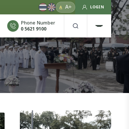
A+
LOGIN
A
Phone Number
0 5621 9100