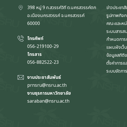
398 หมู่ 9 ถ.สวรรค์วิถี ต.นครสวรรค์ตก
ข่าวประชาสั
อ.เมืองนครสวรรค์ จ.นครสวรรค์
รูปภาพกิจ
60000
คณะและหน
ระบบสารส
โทรศัพท์
กำหนดการป
056-219100-29
แผนผังเว็บ
โทรสาร
ข้อมูลสถิติ
056-882522-23
ตั้งค่าการ
ระบบจัดการข
งานประชาสัมพันธ์
prnsru@nsru.ac.th
งานธุรการมหาวิทยาลัย
saraban@nsru.ac.th