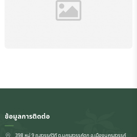
ข้อมูลการติดต่อ
398 หมู่ 9 ถ.สวรรค์วิถี ต.นครสวรรค์ตก
อ.เมืองนครสวรรค์