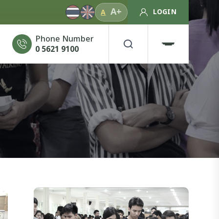
A+
LOGIN
A
Phone Number
0 5621 9100