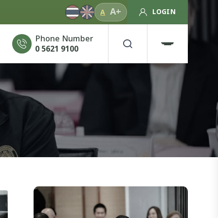
A+
LOGIN
A
Phone Number
0 5621 9100