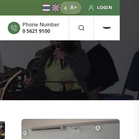
A+
LOGIN
A
Phone Number
0 5621 9100