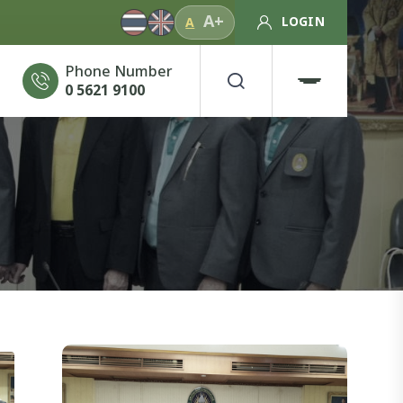
A+
LOGIN
A
Phone Number
0 5621 9100