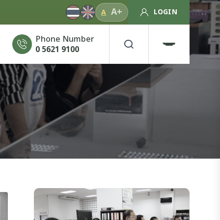
A+
LOGIN
A
Phone Number
0 5621 9100