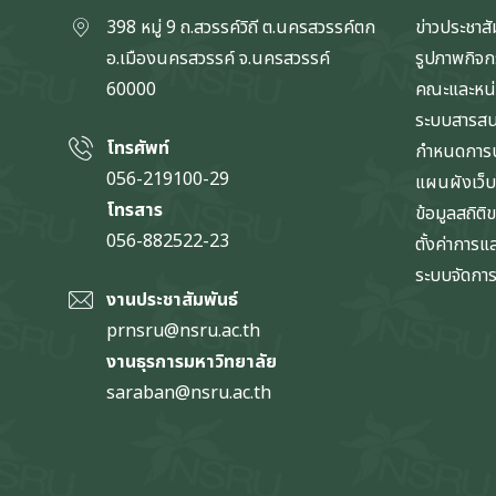
398 หมู่ 9 ถ.สวรรค์วิถี ต.นครสวรรค์ตก
ข่าวประชาสั
อ.เมืองนครสวรรค์ จ.นครสวรรค์
รูปภาพกิจ
60000
คณะและหน
ระบบสารส
โทรศัพท์
กำหนดการป
056-219100-29
แผนผังเว็บ
โทรสาร
ข้อมูลสถิติ
056-882522-23
ตั้งค่าการ
ระบบจัดการข
งานประชาสัมพันธ์
prnsru@nsru.ac.th
งานธุรการมหาวิทยาลัย
saraban@nsru.ac.th